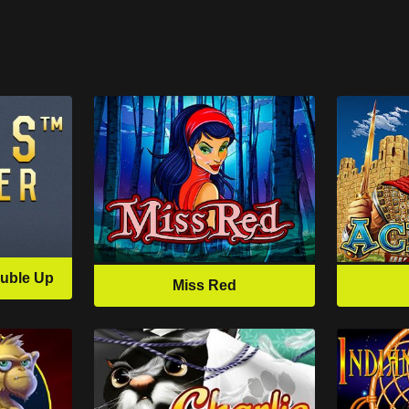
ouble Up
Miss Red