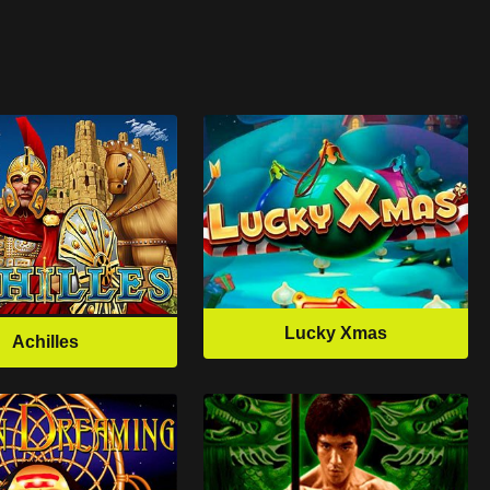
Lucky Xmas
Achilles