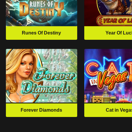
Runes Of Destiny
Year Of Luc
Forever Diamonds
Cat in Vega