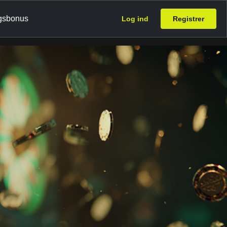
ngsbonus
Log ind
Registrer