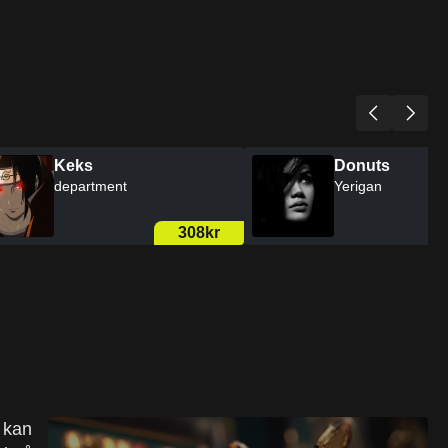
Charlie the Cat
Keks
Back Bett
department
118kr
u kan