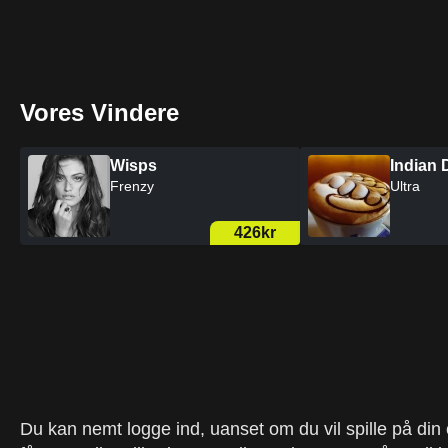
Vores Vindere
Cowboy's Gold
Wisps
Cut
Frenzy
349kr
Du kan nemt logge ind, uanset om du vil spille på din 