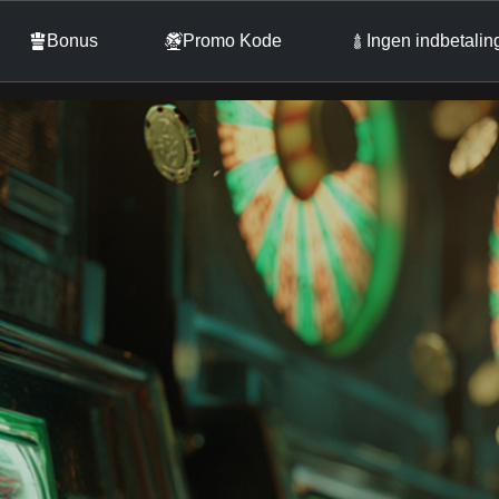
Bonus
Promo Kode
Ingen indbetali