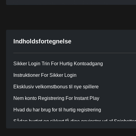
Indholdsfortegnelse
Sikker Login Trin For Hurtig Kontoadgang
Instruktioner For Sikker Login
Eksklusiv velkomstbonus til nye spillere
Nem konto Registrering For Instant Play
Hvad du har brug for til hurtig registrering
Sådan hurtigt og sikkert få dine gevinster ud af Spinbette
Vigtige trin at tage for hurtige tilbagetrækninger